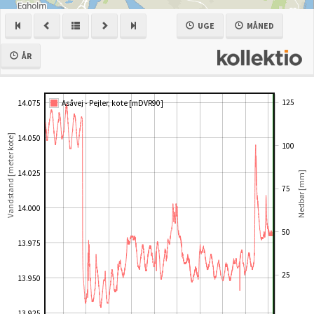
UGE
MÅNED
ÅR
125
14.075
Asåvej - Pejler, kote [mDVR90]
Vandstand [meter kote]
14.050
100
14.025
Nedbør [mm]
75
14.000
50
13.975
25
13.950
13.925